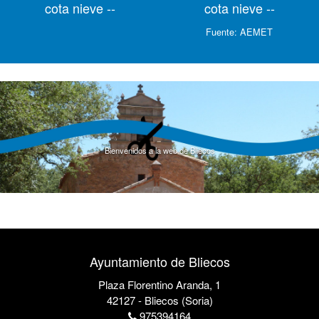
cota nieve --
cota nieve --
Fuente:
AEMET
Bienvenidos a la web de Bliecos
Ayuntamiento de Bliecos
Plaza Florentino Aranda, 1
42127 - Bliecos (Soria)
975394164