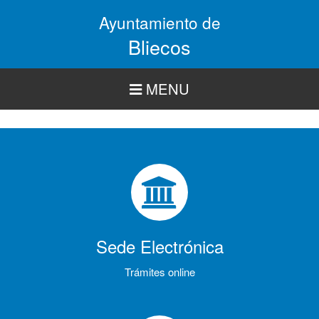
Pasar
Ayuntamiento de
al
contenido
Bliecos
principal
MENU
Sede Electrónica
Trámites online