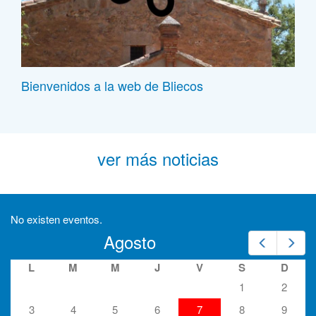
Bienvenidos a la web de Bliecos
ver más noticias
No existen eventos.
Agosto
Prev
Nex
L
M
M
J
V
S
D
1
2
3
4
5
6
7
8
9